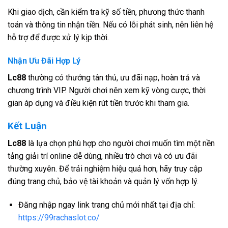
Khi giao dịch, cần kiểm tra kỹ số tiền, phương thức thanh
toán và thông tin nhận tiền. Nếu có lỗi phát sinh, nên liên hệ
hỗ trợ để được xử lý kịp thời.
Nhận Ưu Đãi Hợp Lý
Lc88
thường có thưởng tân thủ, ưu đãi nạp, hoàn trả và
chương trình VIP. Người chơi nên xem kỹ vòng cược, thời
gian áp dụng và điều kiện rút tiền trước khi tham gia.
Kết Luận
Lc88
là lựa chọn phù hợp cho người chơi muốn tìm một nền
tảng giải trí online dễ dùng, nhiều trò chơi và có ưu đãi
thường xuyên. Để trải nghiệm hiệu quả hơn, hãy truy cập
đúng trang chủ, bảo vệ tài khoản và quản lý vốn hợp lý.
Đăng nhập ngay link trang chủ mới nhất tại địa chỉ:
https://99rachaslot.co/