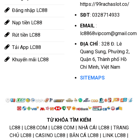
https://99rachaslot.co/
Đăng nhập LC88
SĐT
: 0328714933
Nạp tiền LC88
EMAIL
:
lc8868vipcom@gmail.com
Rút tiền LC88
ĐỊA CHỈ
: 328 Đ. Lê
Tải App LC88
Quang Sung, Phường 2,
Quận 6, Thành phố Hồ
Khuyến mãi LC88
Chí Minh, Việt Nam
SITEMAPS
TỪ KHÓA TÌM KIẾM
LC88 | LC88.COM | LC88 COM | NHÀ CÁI LC88 | TRANG
CHỦ LC88 | CASINO LC88 | BẮN CÁ LC88 | LINK LC88 |